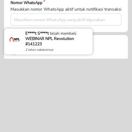
Nomor WhatsApp
Masukkan nomor WhatsApp aktif untuk notifikasi transaksi
E****t S****t
telah membeli
WEBINAR NPL Revolution
Pilih Metode Pembayaran
#141223
2 tahun sebelumnya
Bank BCA
Mandiri Virtual Account
BNI Virtual Account
BRI Virtual Acount
BSI Virtual Acount