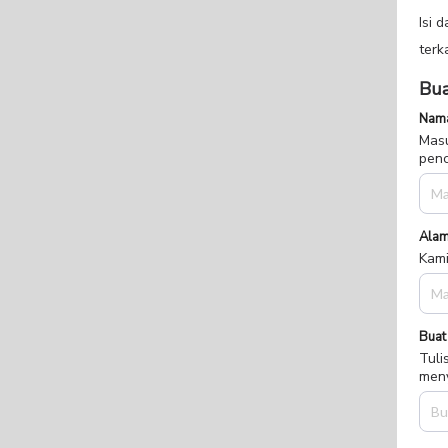
terk
Bua
Nama
Masu
penc
Alam
Kami
Buat
Tuli
meny
Nom
Masu