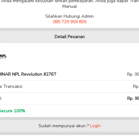
a Anda mengalami kesulitan terkait pembayaran, Anda juga dapat Tran
Manual
Silahkan Hubungi Admin
085 729 959 805
Detail Pesanan
INAR NPL Revolution #276T
Rp. 9
a Transaksi
Rp
l
Rp. 99
ecure 100%
Sudah mempunyai akun ?
Login
data-data di bawah untuk bisa mengakses member area serta informasi