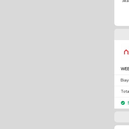
Jik
WEB
Biay
Tota
S
Isi 