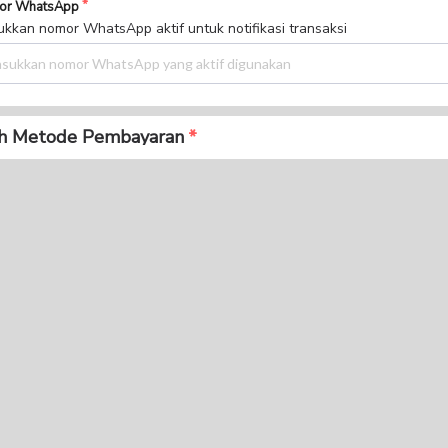
ih Metode Pembayaran
Bank BCA
Mandiri Virtual Account
BNI Virtual Account
BRI Virtual Acount
Virtual Acount