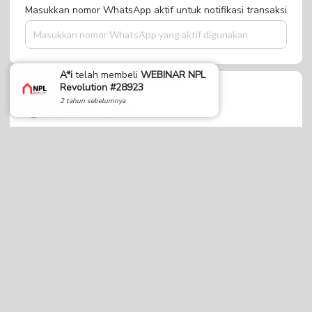
Masukkan nomor WhatsApp aktif untuk notifikasi transaksi
A*i
telah membeli
WEBINAR NPL
Pilih Metode Pembayaran
Revolution #28923
2 tahun sebelumnya
Bank BCA
Mandiri Virtual Account
BNI Virtual Account
BRI Virtual Acount
BSI Virtual Acount