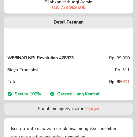
Silahkan Hubungi Admin
085 729 959 805
Detail Pesanan
WEBINAR NPL Revolution #28923
Rp. 99.000
Biaya Transaksi
Rp. 311
Total
Rp. 99.
311
Secure 100%
Garansi Uang Kembali
Sudah mempunyai akun ?
Login
Isi data-data di bawah untuk bisa mengakses member
area serta informasi terkait pembelian.