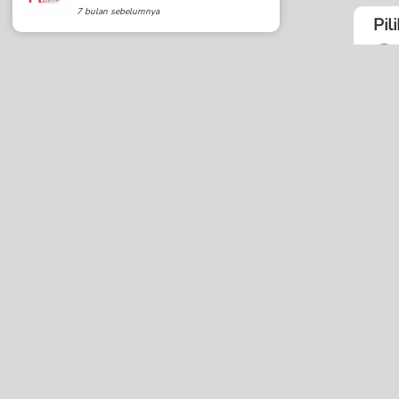
7 bulan sebelumnya
Pil
BSI 
Sho