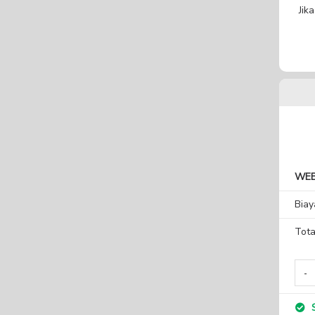
Jik
WEB
Biay
Tota
S