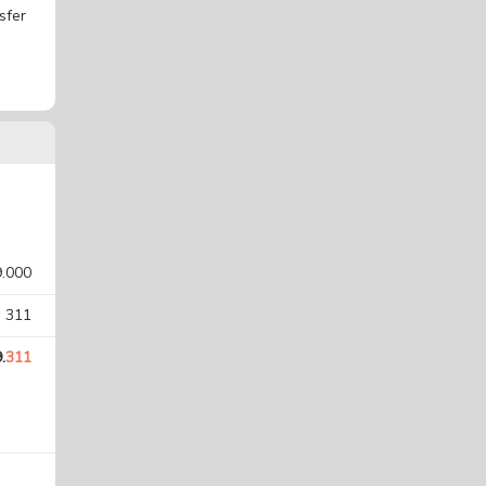
sfer
9.000
. 311
.
311