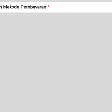
ih Metode Pembayaran
Bank BCA
Mandiri Virtual Account
BNI Virtual Account
BRI Virtual Acount
Virtual Acount
pee Pay QRIS