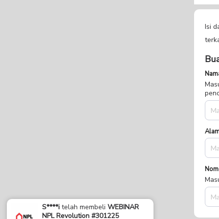
Isi 
terk
Bua
Nama
Masu
penc
Alam
Nom
Masu
S****i
telah membeli
WEBINAR
NPL Revolution #301225