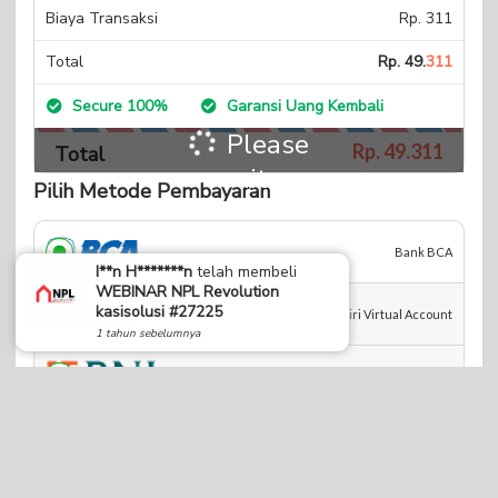
Biaya Transaksi
Rp. 311
Total
Rp. 49.
311
Secure 100%
Garansi Uang Kembali
Please
Rp. 49.
311
Total
wait...
Pilih Metode Pembayaran
Bank BCA
I**n H*******n
telah membeli
WEBINAR NPL Revolution
kasisolusi #27225
Mandiri Virtual Account
1 tahun sebelumnya
BNI Virtual Account
BRI Virtual Acount