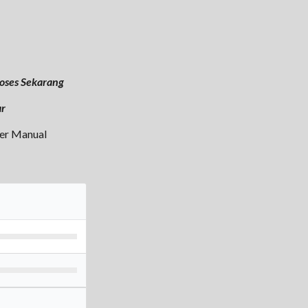
oses Sekarang
ar
fer Manual