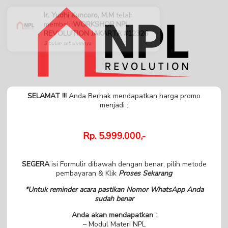
Ir. Yudhi Kuncoro, M.M
telah
membeli
WORKSHOP NPL
REVOLUTION JAKARTA #12326
3 bulan sebelumnya
SELAMAT !!!
Anda Berhak mendapatkan harga promo
menjadi :
Rp. 5.999.000,-
SEGERA
isi Formulir dibawah dengan benar, pilih metode
pembayaran & Klik
Proses Sekarang
*Untuk reminder acara pastikan Nomor WhatsApp Anda
sudah benar
Anda akan mendapatkan :
– Modul Materi NPL