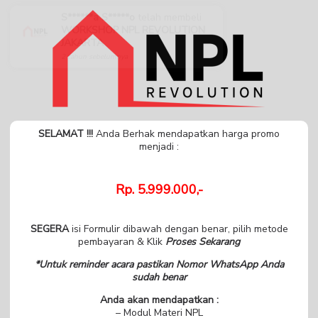
S******a S*****o
telah membeli
WORKSHOP NPL REVOLUTION
JAKARTA
2 tahun sebelumnya
SELAMAT !!!
Anda Berhak mendapatkan harga promo
menjadi :
Rp. 5.999.000,-
SEGERA
isi Formulir dibawah dengan benar, pilih metode
pembayaran & Klik
Proses Sekarang
*Untuk reminder acara pastikan Nomor WhatsApp Anda
sudah benar
Anda akan mendapatkan :
– Modul Materi NPL