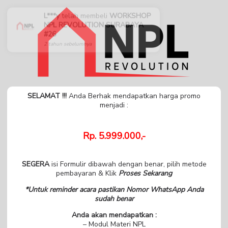
L***y
telah membeli
WORKSHOP
NPL REVOLUTION SURABAYA
#26
2 tahun sebelumnya
SELAMAT !!!
Anda Berhak mendapatkan harga promo
menjadi :
Rp. 5.999.000,-
SEGERA
isi Formulir dibawah dengan benar, pilih metode
pembayaran & Klik
Proses Sekarang
*Untuk reminder acara pastikan Nomor WhatsApp Anda
sudah benar
Anda akan mendapatkan :
– Modul Materi NPL