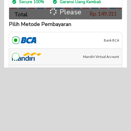
Please
Rp. 149.
311
Total
wait...
Pilih Metode Pembayaran
Bank BCA
Mandiri Virtual Account
BNI Virtual Account
BRI Virtual Acount
BSI Virtual Acount
Shopee Pay QRIS